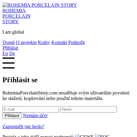
BOHEMIA
PORCELAIN
STORY
I am global
Domů
O projektu
Knihy
Kontakt
Podpořit
Přihlásit
En
De
Přihlásit se
BohemiaPorcelainStory.com neuděluje svým uživatelům povolení
ke stažení, kopírování nebo použití tohoto materiálu.
Nemám účet
Přihlásit
Zapomněli jste heslo?
Projekt a jeho další rozvoj podporují: